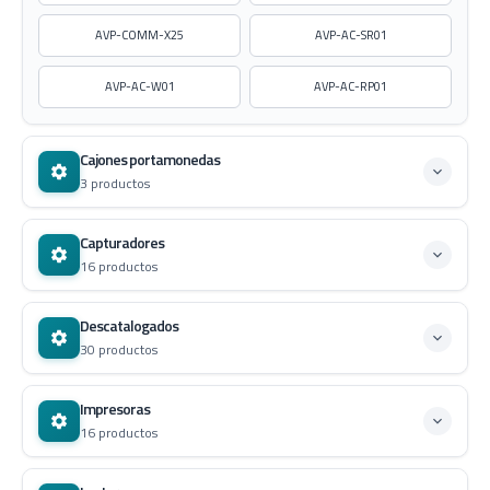
AVP-COMM-X25
AVP-AC-SR01
AVP-AC-W01
AVP-AC-RP01
Cajones portamonedas
3 productos
Capturadores
16 productos
Descatalogados
30 productos
Impresoras
16 productos