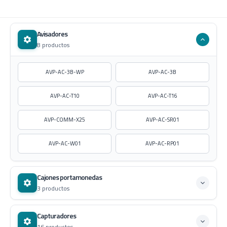
Avisadores
8 productos
AVP-AC-3B-WP
AVP-AC-3B
AVP-AC-T10
AVP-AC-T16
AVP-COMM-X25
AVP-AC-SR01
AVP-AC-W01
AVP-AC-RP01
Cajones portamonedas
3 productos
Capturadores
16 productos