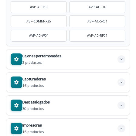
AVP-AC-T10
AVP-AC-T16
AVP-COMM-X25
AVP-AC-SR01
AVP-AC-W01
AVP-AC-RP01
Cajones portamonedas
3 productos
Capturadores
16 productos
Descatalogados
30 productos
Impresoras
16 productos