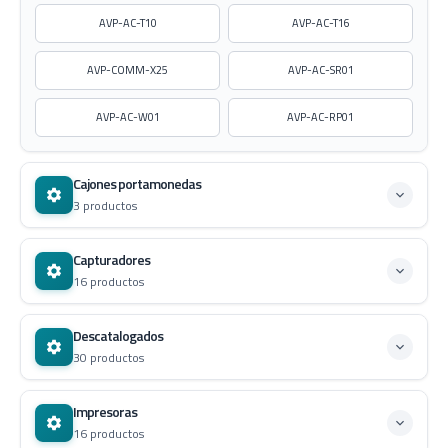
AVP-AC-T10
AVP-AC-T16
AVP-COMM-X25
AVP-AC-SR01
AVP-AC-W01
AVP-AC-RP01
Cajones portamonedas
3 productos
Capturadores
16 productos
Descatalogados
30 productos
Impresoras
16 productos