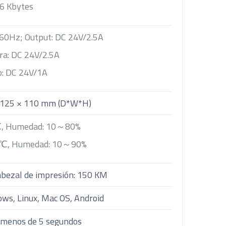
56 Kbytes
60Hz; Output: DC 24V/2.5A
ra: DC 24V/2.5A
o: DC 24V/1A
× 125 × 110 mm (D*W*H)
℃, Humedad: 10～80%
0℃, Humedad: 10～90%
Cabezal de impresión: 150 KM
ws, Linux, Mac OS, Android
n menos de 5 segundos