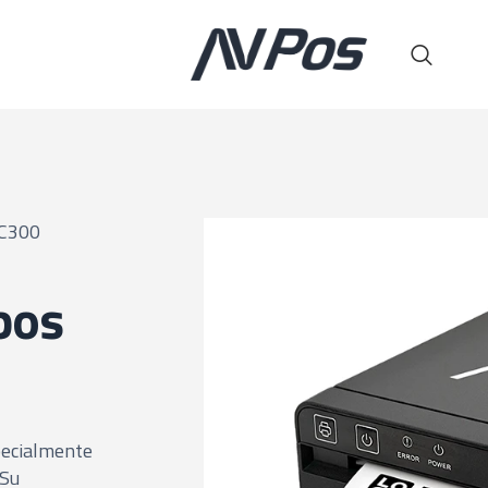
TC300
bos
pecialmente
 Su