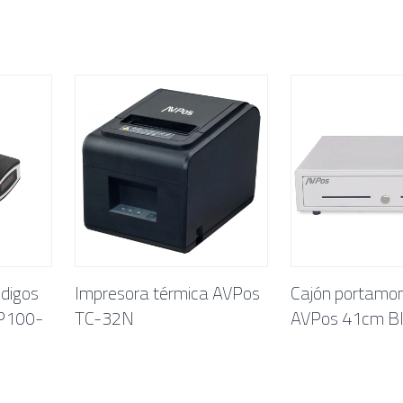
ódigos
Impresora térmica AVPos
Cajón portamo
BP100-
TC-32N
AVPos 41cm B