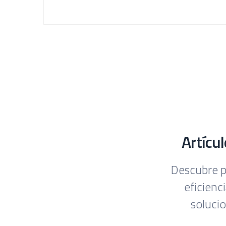
Artícu
Descubre p
eficienc
soluci