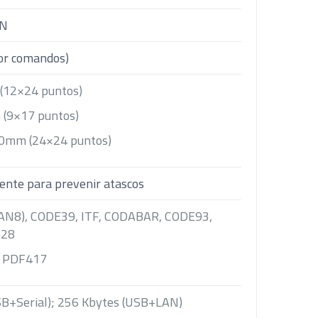
AN
or comandos)
 (12×24 puntos)
 (9×17 puntos)
3.0mm (24×24 puntos)
gente para prevenir atascos
EAN8), CODE39, ITF, CODABAR, CODE93,
28
, PDF417
USB+Serial); 256 Kbytes (USB+LAN)