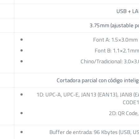
USB + L
3.75mm (ajustable p
Font A: 1.5×3.0mm
Font B: 1.1×2.1mm
Chino/Tradicional: 3.0×
Cortadora parcial con código inteli
1D: UPC-A, UPC-E, JAN13 (EAN13), JAN8 (
CODE1
2D: QR Code
Buffer de entrada: 96 Kbytes (USB, 