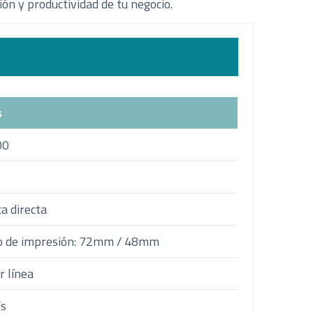
ón y productividad de tu negocio.
s
00
I
a directa
o de impresión: 72mm / 48mm
r línea
s