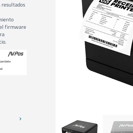
a resultados
o
miento
 el firmware
ra
io.