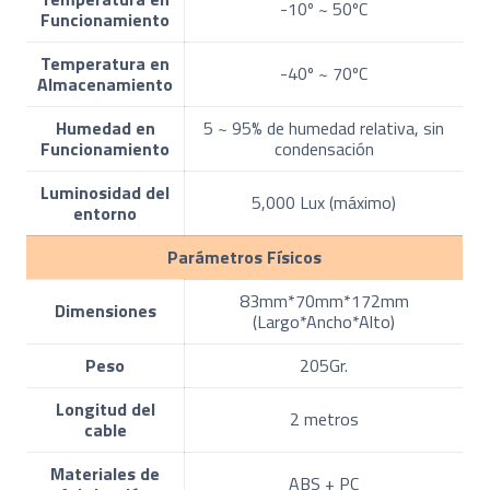
-10º ~ 50ºC
Funcionamiento
Temperatura en
-40º ~ 70ºC
Almacenamiento
Humedad en
5 ~ 95% de humedad relativa, sin
Funcionamiento
condensación
Luminosidad del
5,000 Lux (máximo)
entorno
Parámetros Físicos
83mm*70mm*172mm
Dimensiones
(Largo*Ancho*Alto)
Peso
205Gr.
Longitud del
2 metros
cable
Materiales de
ABS + PC