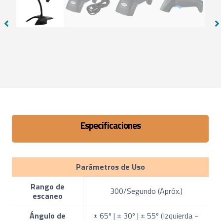
Especificaciones
Parámetros de Uso
Rango de
300/Segundo (Apróx.)
escaneo
Ángulo de
± 65º | ± 30º | ± 55º (Izquierda ~