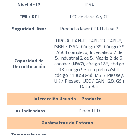
Nivel de IP
IP54
EMI / RFI
FCC de clase A y CE
Seguridad láser
Producto láser CDRH clase 2
UPC-A, EAN-E, EAN-13, EAN-8,
ISBN / ISSN, Código 39, Código 39
ASCII completo, Intercalado 2 de
5, Industrial 2 de 5, Matriz 2 de 5,
Capacidad de
codabar (NW7), código128, código
Decodificación
93, código 93 completo ASCII,
código 11 (USD-8), MSI / Plessey,
UK / Plessey, UCC / EAN 128, GS1
Data Bar.
Interacción Usuario – Producto
Luz Indicadora
Diodo LED
Parámetros de Entorno
Temperatura en