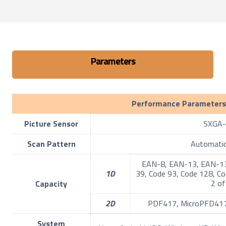
Parameters
Performance Parameters
Picture Sensor
SXGA
Scan Pattern
Automatic
EAN-8, EAN-13, EAN-13
1D
39, Code 93, Code 128, Code
2 of
Capacity
2D
PDF417, MicroPFD417,
System