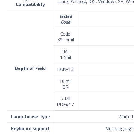
Linux, Android, IOS, Windows XP, W
Compatibility
Tested
Code
Code
39–5mil
DM–
12mil
Depth of Field
EAN-13
16 mil
QR
7 Mil
PDF417
Lamp-house Type
White 
Keyboard support
Multilanguage