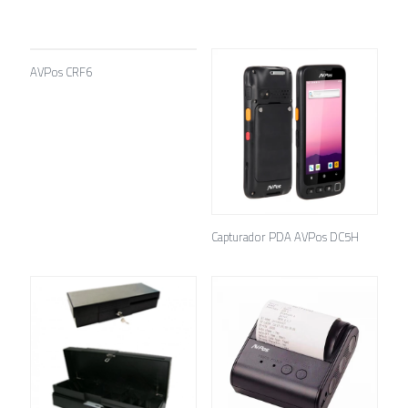
AVPos CRF6
Capturador PDA AVPos DC5H