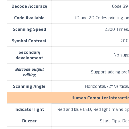
Decode Accuracy
Code 39 
Code Available
1D and 2D Codes printing on
Scanning Speed
2300 Times
Symbol Contrast
20%
Secondary
No supp
development
Barcode output
Support adding pref
editing
Scanning Angle
Horizontal:72º Vertica
Human Computer Interacti
Indicator light
Red and blue LED, Red light mains tips
Buzzer
Start Tips, De