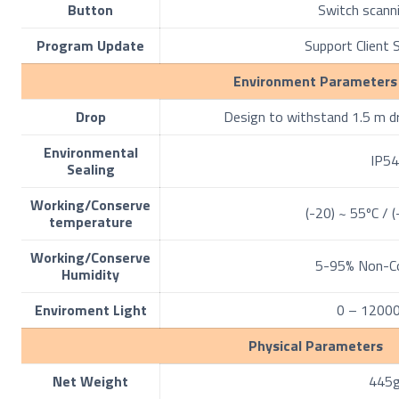
Button
Switch scann
Program Update
Support Client 
Environment Parameters
Drop
Design to withstand 1.5 m d
Environmental
IP5
Sealing
Working/Conserve
(-20) ~ 55ºC / 
temperature
Working/Conserve
5-95% Non-C
Humidity
Enviroment Light
0 – 1200
Physical Parameters
Net Weight
445