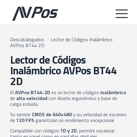
Descatalogados
/
Lector de Códigos Inalámbrico
AVPos BT44 2D
Lector de Códigos
Inalámbrico AVPos BT44
2D
El
AVPos BT44-2D
es un lector de códigos
inalámbrico
de
alta velocidad
con diseño ergonómico y base de
carga incluida.
Su sensor
CMOS de 640×480
y su velocidad de escaneo
de
120 FPS
garantizan un rendimiento excepcional.
Compatible con códigos
1D y 2D
, permite escanear
tanto en papel como en pantallas digitales.