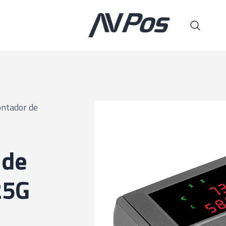
ontador de
 de
25G