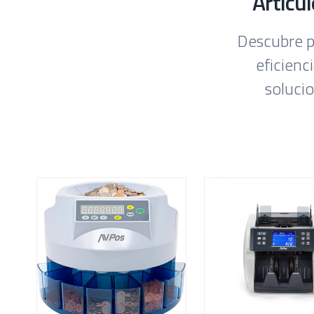
Artícu
Descubre p
eficienc
soluci