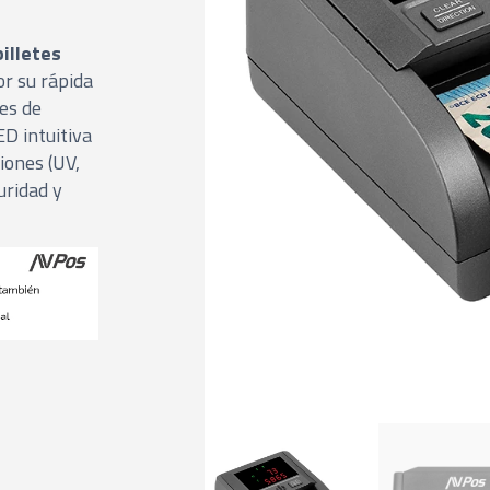
illetes
r su rápida
nes de
ED intuitiva
iones (UV,
uridad y