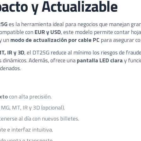
acto y Actualizable
25G
es la herramienta ideal para negocios que manejan gra
 Compatible con
EUR y USD
, este modelo permite contar hojas
 y un
modo de actualización por cable PC
para asegurar com
T, IR y 3D
, el DT25G reduce al mínimo los riesgos de fraude
es dinámicos. Además, ofrece una
pantalla LED clara
y funci
adenados.
ixto
con alta precisión.
, MG, MT, IR y 3D (opcional).
nerse al día con nuevos billetes.
e e interfaz intuitiva.
 de venta o transporte.