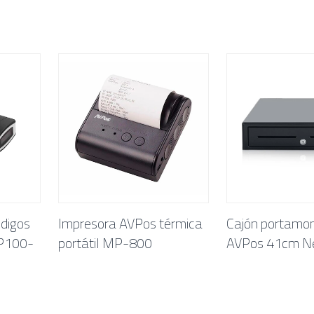
ódigos
Impresora AVPos térmica
Cajón portamo
BP100-
portátil MP-800
AVPos 41cm N