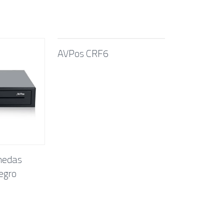
AVPos CRF6
nedas
egro