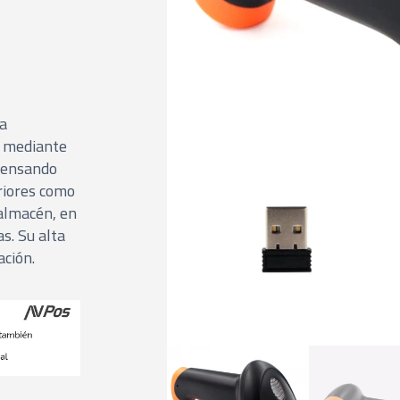
ta
d mediante
 pensando
riores como
 almacén, en
s. Su alta
ación.