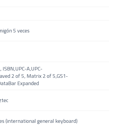
migón 5 veces
N, ISBN,UPC-A,UPC-
aved 2 of 5, Matrix 2 of 5,GS1-
ataBar Expanded
ztec
es (international general keyboard)