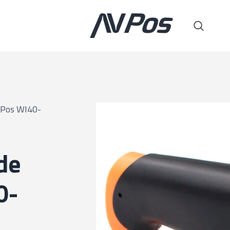
VPos WI40-
de
0-