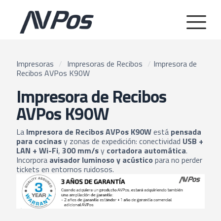
Impresoras
/
Impresoras de Recibos
/
Impresora de
Recibos AVPos K90W
Impresora de Recibos
AVPos K90W
La
Impresora de Recibos AVPos K90W
está
pensada
para cocinas
y zonas de expedición: conectividad
USB +
LAN + Wi-Fi
,
300 mm/s
y
cortadora automática
.
Incorpora
avisador luminoso y acústico
para no perder
tickets en entornos ruidosos.