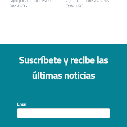
Cajón portamonedas AVPos
Cajón portamonedas AVPos
Cash-U285
Cash-U290
Suscríbete y recibe las
últimas noticias