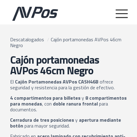
Descatalogados
/
Cajón portamonedas AVPos 46cm
Negro
Cajón portamonedas
AVPos 46cm Negro
El
Cajón Portamonedas AVPos CASH46B
ofrece
seguridad y resistencia para la gestión de efectivo.
4 compartimentos para billetes
y
8 compartimentos
para monedas
, con
doble ranura frontal
para
documentos.
Cerradura de tres posiciones
y
apertura mediante
botón
para mayor seguridad.
Fabricado en
acero laminado con recubrimiento anti-