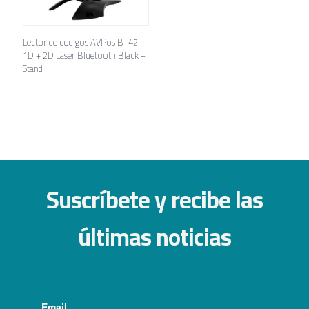
Lector de códigos AVPos BT42
1D + 2D Láser Bluetooth Black +
Stand
Suscríbete y recibe las
últimas noticias