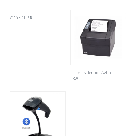
AVPos CPB18
Impresora térmica AVPos TC-
28W