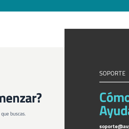
SOPORTE
Cómo
omenzar?
Ayud
 que buscas.
soporte@av