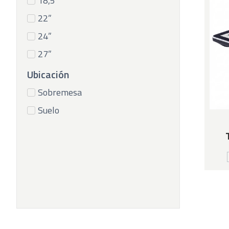
18,5"
22”
24”
27”
Ubicación
Sobremesa
Suelo