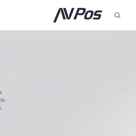
s
ía
,