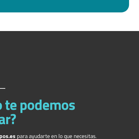
 te podemos
ar?
pos.es
para ayudarte en lo que necesitas.